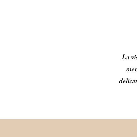
La vi
mem
delica