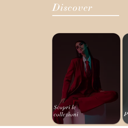
Discover
Scopri le
P
collezioni