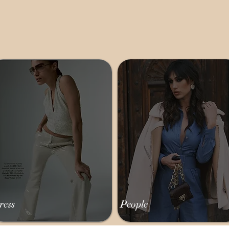
ress
People